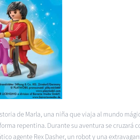
historia de Marla, una niña que viaja al mundo mág
forma repentina. Durante su aventura se cruzará c
tico agente Rex Dasher, un robot y una extravaga