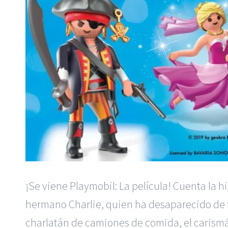
¡Se viene Playmobil: La película! Cuenta la 
hermano Charlie, quien ha desaparecido de 
charlatán de camiones de comida, el carismá