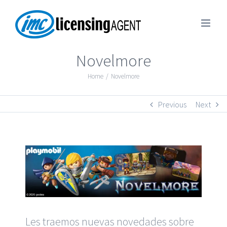
Novelmore
Home
/
Novelmore
Previous
Next
Les traemos nuevas novedades sobre