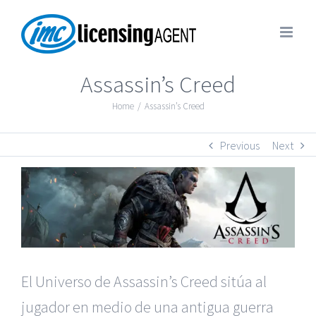
Assassin’s Creed
Home
/
Assassin’s Creed
Previous
Next
El Universo de Assassin’s Creed sitúa al
jugador en medio de una antigua guerra