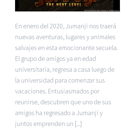
En enero del 2020, Jumanji nos traerá
nuevas aventuras, lugares y animales
salvajes en esta emocionante secuela.
El grupo de amigos ya en edad
universitaria, regresa a casa luego de
la universidad para comenzar sus
vacaciones. Entusiasmados por
reunirse, descubren que uno de sus
amigos ha regresado a Jumanji y
juntos emprenden un [...]