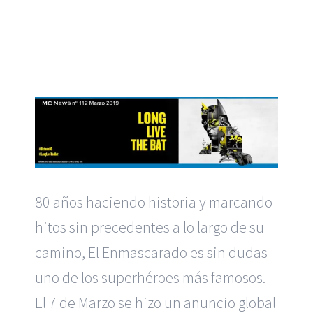
80 años haciendo historia y marcando
hitos sin precedentes a lo largo de su
camino, El Enmascarado es sin dudas
uno de los superhéroes más famosos.
El 7 de Marzo se hizo un anuncio global